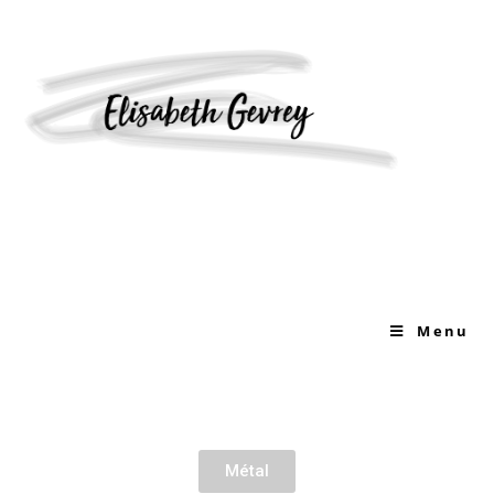
ART
>
ART
Avant 2000
Menu
Traces
Textiles
Métal