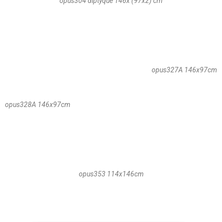
opus304 diptyque 146x (97x2) cm
opus327A 146x97cm
opus328A 146x97cm
opus353 114x146cm